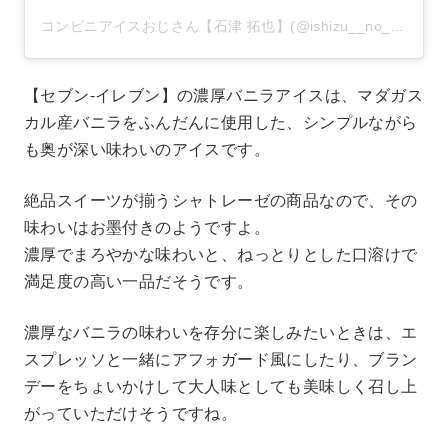
コンビニアイスおじさん【石津 拓也】(@ishizu__no__takusan)がシェアした投稿
【セブン-イレブン】の濃厚バニラアイスは、マダガス
カル産バニラをふんだんに使用した、シンプルながら
も奥が深い味わいのアイスです。
絶品スイーツが揃うシャトレーゼの商品なので、その
味わいはお墨付きのようですよ。
濃厚でまろやかな味わいと、ねっとりとした口溶けで
満足度の高い一品だそうです。
濃厚なバニラの味わいを存分に楽しみたいときは、エ
スプレッソと一緒にアフォガード風にしたり、ブラン
デーをちょいかけして大人味としても美味しく召し上
がっていただけそうですね。