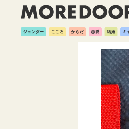
ジェンダー
こころ
からだ
恋愛
結婚
キ