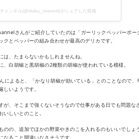
ャンネル(@ittoku_channel)がシェアした投稿
u_channelさんがご紹介していたのは「ガーリックペッパーポ
ックとペッパーの組み合わせが最高のデリカです。
には、たまらないかもしれませんね。
に、白胡椒と黒胡椒の2種類の胡椒が使われている模様。
annelさんによると、「かなり胡椒が効いている」とのことなので
厳しいようです。
すが、そこまで強くないそうなので仕事がある日でも問題な
おいしいとのこと。
ものの、追加でほかの野菜やきのこを入れるのもいいでしょ
になること間違いなさそうです。