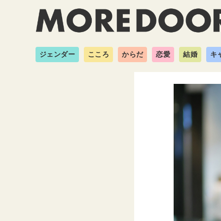
ジェンダー
こころ
からだ
恋愛
結婚
キ