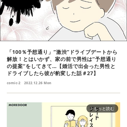
「100％予想通り」”激渋”ドライブデートから
解放！とはいかず、家の前で男性は”予想通り
の提案”をしてきて…【婚活で出会った男性と
ドライブしたら彼が豹変した話＃27】
comic-2
2022.12.26 Mon
もっと読む
arrow_forward_ios