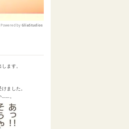
Powered by 
GliaStudios
M
u
t
e
出します。
受けました。
い……。