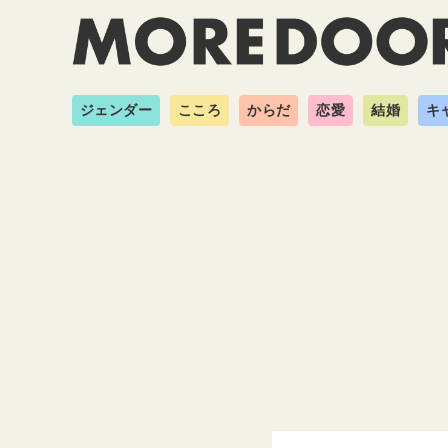
ジェンダー
こころ
からだ
恋愛
結婚
キ