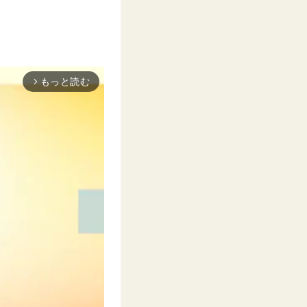
もっと読む
arrow_forward_ios