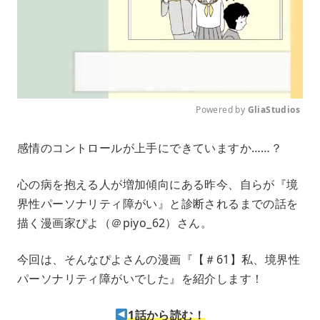
Powered by 
GliaStudios
M
感情のコントロールが上手にできていますか……？
u
t
e
心の病を抱える人が増加傾向にある昨今、自らが『境
界性パーソナリティ障がい』と診断されるまでの話を
描く漫画家ぴよ（＠piyo_62）さん。
今回は、そんなぴよさんの漫画『【＃61】私、境界性
パーソナリティ障がいでした』を紹介します！
1話から読む！