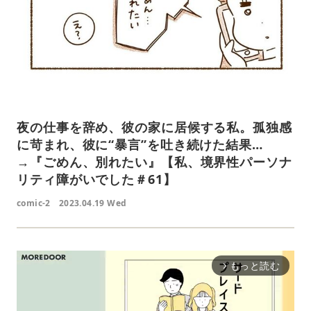
夜の仕事を辞め、彼の家に居候する私。孤独感
に苛まれ、彼に“暴言”を吐き続けた結果…
→『ごめん、別れたい』【私、境界性パーソナ
リティ障がいでした＃61】
comic-2
2023.04.19 Wed
もっと読む
arrow_forward_ios