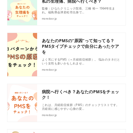
私の生理痛、病院へ行くべき？
監修：ひなたクリニック院長、三橋 裕一 1964年生ま
れ。福島県会津若松市出身で…
moredoor.jp
あなたのPMSの“原因”って知ってる？
PMSタイプチェックで自分にあったケア
を
よく耳にするPMS（＝月経前症候群）。 悩みのタネだと
いう女性も多いかもしれませ…
moredoor.jp
病院へ行くべき？あなたのPMSをチェッ
ク！
これは、月経前症候群（PMS）のチェックリストです。
月経前に感じやすい心身の変…
moredoor.jp