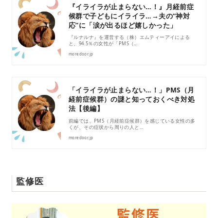
『イライラが止まらない…！』月経前症
候群で子どもにイライラ…→夫の“神対
応”に「涙が出るほど嬉しかった」
『ルナルナ』を運営する（株）エムティーアイによる
と、94.5％の女性が「PMS（…
moredoor.jp
「イライラが止まらない…！」PMS（月
経前症候群）の謎と知っておくべき対処
法【後編】
前編では、PMS（月経前症候群）を感じている女性の多
くが、その症状から周りの人と…
moredoor.jp
監修医