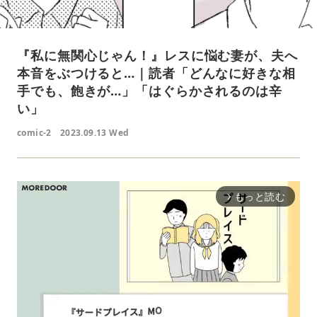
『私に無関心じゃん！』レスに悩む妻が、夫へ
本音をぶつけると…｜読者「どんなに好きな相
手でも、飽きが…」「はぐらかされるのは辛
い」
comic-2
2023.09.13 Wed
もっと読む
arrow_forward_ios