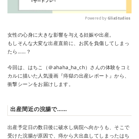
Powered by 
GliaStudios
M
女性の心身に大きな影響を与える妊娠や出産。
u
もしそんな大変な出産直前に、お尻を負傷してしまっ
t
e
たら……？
今回は、はちこ（＠ahaha_ha_ch）さんの体験をコミ
カルに描いた人気漫画『痔獄の出産レポート』から、
衝撃シーンをお届けします。
出産間近の浣腸で……
出産予定日の数日後に破水し病院へ向かうも、そこで
受けた浣腸が原因で、痔から大出血してしまったはち