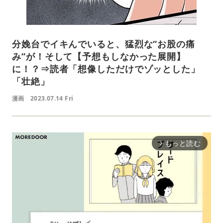
分娩台でイキんでいると、猛烈な“お股の痛
み“が！そして【予想もしなかった展開】
に！？⇒読者「想像しただけでゾッとした」
「壮絶」
漫画
2023.07.14 Fri
もっと読む
arrow_forward_ios