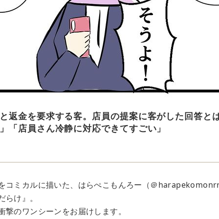
と返金を要求する客。店員の提案に客がした回答と
」「店員さん冷静に対応できてすごい」
コミカルに描いた、はらぺこもんろー（＠harapekomonr
だらけ』。
衝撃のワンシーンをお届けします。