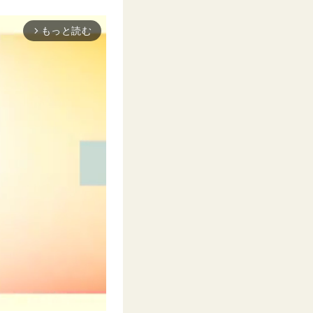
もっと読む
arrow_forward_ios