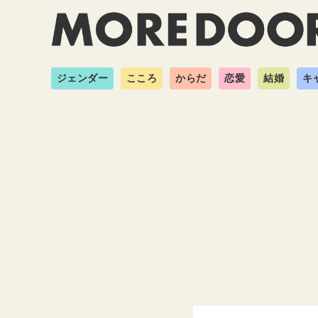
ジェンダー
こころ
からだ
恋愛
結婚
キ