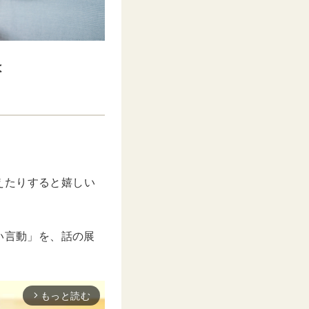
は
えたりすると嬉しい
い言動」を、話の展
もっと読む
arrow_forward_ios