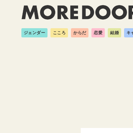
ジェンダー
こころ
からだ
恋愛
結婚
キ