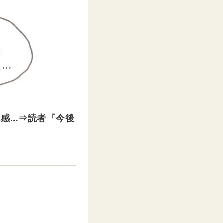
抗感…⇒読者『今後