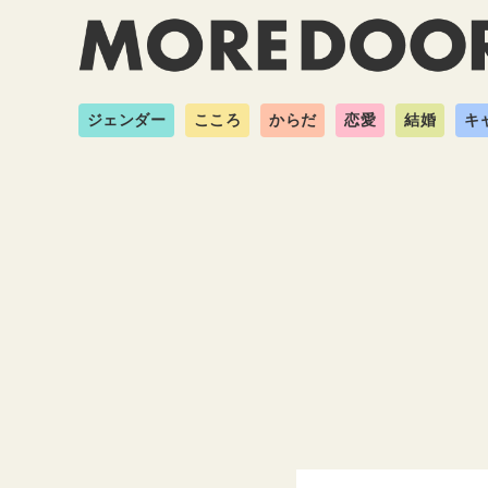
ジェンダー
こころ
からだ
恋愛
結婚
キ