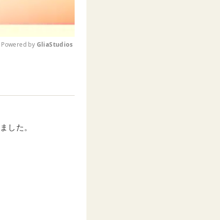
Powered by 
GliaStudios
M
u
t
e
しました。