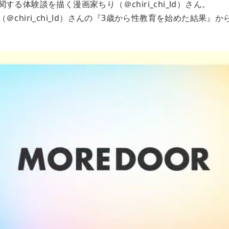
る体験談を描く漫画家ちり（＠chiri_chi_ld）さん。
＠chiri_chi_ld）さんの『3歳から性教育を始めた結果』