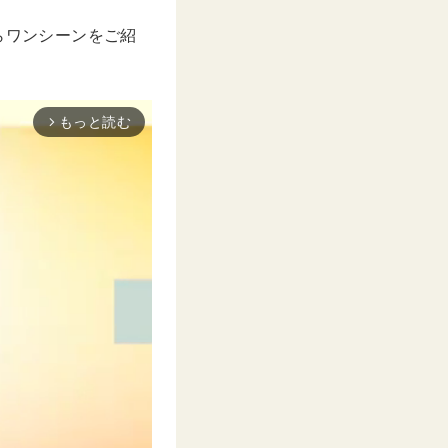
からワンシーンをご紹
もっと読む
arrow_forward_ios