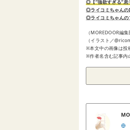
◎【”強欲すぎる”
◎ライコミちゃんのIn
◎ライコミちゃんの
（MOREDOOR編
（イラスト／@ricom
※本文中の画像は投
※作者名含む記事内
MO