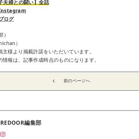
息子夫婦との闘い】全話
stagram
ブログ
集部）
ichan）
稿主様より掲載許諾をいただいています。
の情報は、記事作成時点のものになります。
前のページへ
REDOOR編集部