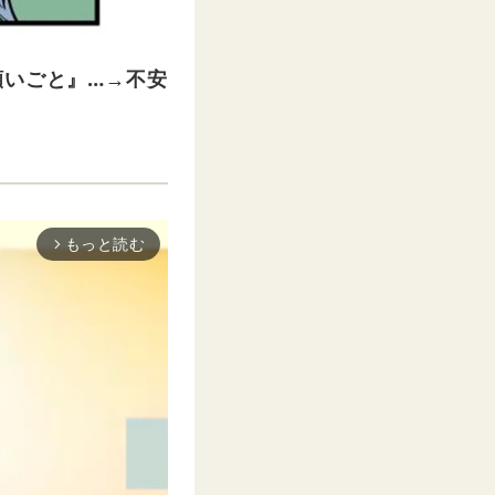
願いごと』…→不安
もっと読む
arrow_forward_ios