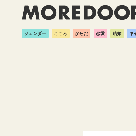
ジェンダー
こころ
からだ
恋愛
結婚
キ