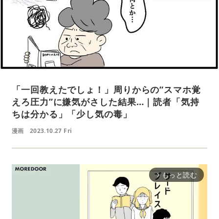
「一回教えたでしょ！」周りからの“スマホ覚
えろ圧力”に嫌気がさした結果…｜読者「気持
ちは分かる」「少し気の毒」
漫画
2023.10.27 Fri
もっと読む
arrow_forward_ios