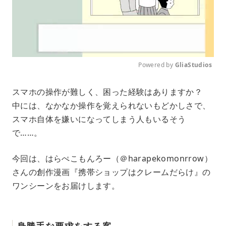
Powered by 
GliaStudios
M
スマホの操作が難しく、困った経験はありますか？
u
中には、なかなか操作を覚えられないもどかしさで、
t
e
スマホ自体を嫌いになってしまう人もいるそう
で……。
今回は、はらぺこもんろー（＠harapekomonrrow）
さんの創作漫画『携帯ショップはクレームだらけ』の
ワンシーンをお届けします。
身勝手な要求をする客……