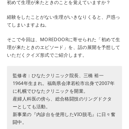
初めて生理が来たときのことを覚えていますか？
u
t
e
経験をしたことがない生理がいきなりくると、戸惑っ
てしまいますよね。
そこで今回は、MOREDOORに寄せられた「初めて生
理が来たときのエピソード」を、話の展開を予想して
いただくクイズ形式でご紹介します。
監修者：ひなたクリニック院長、三橋 裕一
1964年生まれ。福島県会津若松市出身で2007年
に札幌でひなたクリニックを開業。
産婦人科医の傍ら、総合格闘技のリングドクタ
ーとしても活動。
新事業の『内診台を使用したVIO脱毛』に日々奮
闘中。