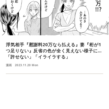
浮気相手『慰謝料20万なら払える』妻『桁が1
つ足りない』反省の色が全く見えない様子に…
「許せない」「イライラする」
漫画
2023.11.20 Mon
L
o
/
U
a
n
d
m
e
u
d
t
:
e
4