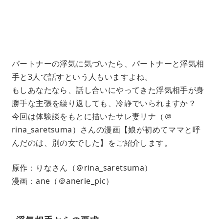
1
.
2
1
%
パートナーの浮気に気づいたら、パートナーと浮気相
手と3人で話すという人もいますよね。
もしあなたなら、話し合いにやってきた浮気相手が身
勝手な主張を繰り返しても、冷静でいられますか？
今回は体験談をもとに描いたサレ妻リナ（＠
rina_saretsuma）さんの漫画【娘が初めてママと呼
んだのは、別の女でした】をご紹介します。
原作：りなさん（＠rina_saretsuma）
漫画：ane（＠anerie_pic）