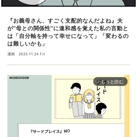
『お義母さん、すごく支配的なんだよね』夫
が”母との関係性”に違和感を覚えた私の言動と
は「自分軸を持って幸せになって」「変わるの
は難しいかも」
漫画
2023.11.24 Fri
もっと読む
arrow_forward_ios