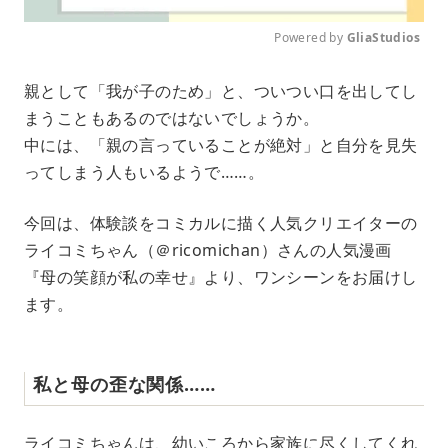
Powered by 
GliaStudios
M
親として「我が子のため」と、ついつい口を出してし
u
まうこともあるのではないでしょうか。
t
e
中には、「親の言っていることが絶対」と自分を見失
ってしまう人もいるようで……。
今回は、体験談をコミカルに描く人気クリエイターの
ライコミちゃん（＠ricomichan）さんの人気漫画
『母の笑顔が私の幸せ』より、ワンシーンをお届けし
ます。
私と母の歪な関係……
ライコミちゃんは、幼いころから家族に尽くしてくれ