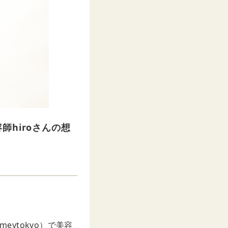
hiroさんの想
eytokyo）で美容