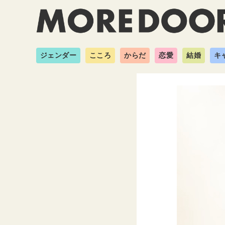
ジェンダー
こころ
からだ
恋愛
結婚
キ