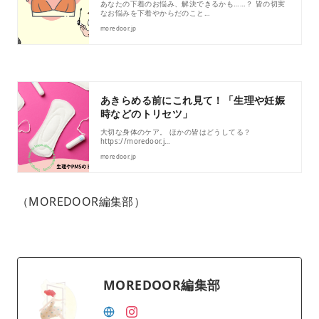
あなたの下着のお悩み、解決できるかも……？ 皆の切実
なお悩みを下着やからだのこと…
moredoor.jp
あきらめる前にこれ見て！「生理や妊娠
時などのトリセツ」
大切な身体のケア。 ほかの皆はどうしてる？
https://moredoor.j…
moredoor.jp
（MOREDOOR編集部）
MOREDOOR編集部