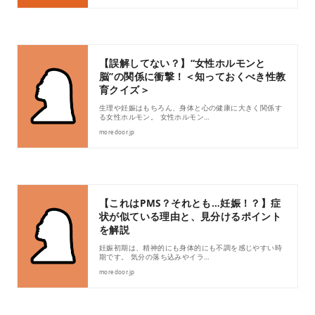
【誤解してない？】“女性ホルモンと
脳”の関係に衝撃！＜知っておくべき性教
育クイズ＞
生理や妊娠はもちろん、身体と心の健康に大きく関係す
る女性ホルモン。 女性ホルモン…
moredoor.jp
【これはPMS？それとも…妊娠！？】症
状が似ている理由と、見分けるポイント
を解説
妊娠初期は、精神的にも身体的にも不調を感じやすい時
期です。 気分の落ち込みやイラ…
moredoor.jp