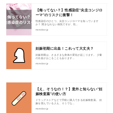
【侮ってない？】性感染症“尖圭コンジロ
ーマ”のリスクに衝撃！
性感染症のひとつ、尖圭コンジローマを知っています
か？ 聞きなれない病気ですが、性…
moredoor.jp
妊娠初期に出血！これって大丈夫？
妊娠初期は、さまざまな身体の変化が起こります。 少量
の出血がおこることもあります…
moredoor.jp
【え、そうなの！？】意外と知らない“妊
娠検査薬”の使い方
ドラッグストアなどで手軽に購入できる妊娠検査薬。 妊
娠を望んでいる人も、そうでな…
moredoor.jp