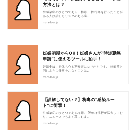
方法とは？
性感染症のひとつである、梅毒。 性行為を行ったことが
ある人は誰しもリスクのある病…
moredoor.jp
妊娠初期からOK！妊婦さんが“時短勤務
申請”に使えるツールに拍手！
妊娠中は、身体も心も不安定になりがちです。 妊娠前と
同じように仕事をこなすことは…
moredoor.jp
【誤解してない？】梅毒の“感染ルー
ト”に衝撃！
性感染症のひとつである梅毒。 近年は流行が拡大してお
り、ニュースでもよく耳にしま…
moredoor.jp