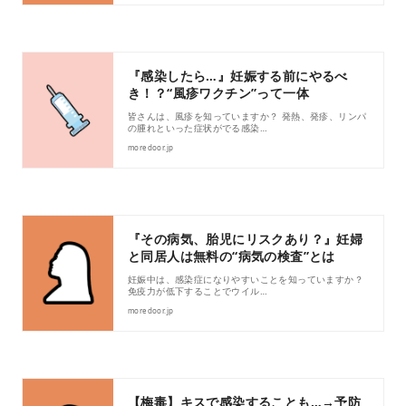
『感染したら…』妊娠する前にやるべ
き！？“風疹ワクチン”って一体
皆さんは、風疹を知っていますか？ 発熱、発疹、リンパ
の腫れといった症状がでる感染…
moredoor.jp
『その病気、胎児にリスクあり？』妊婦
と同居人は無料の“病気の検査”とは
妊娠中は、感染症になりやすいことを知っていますか？
免疫力が低下することでウイル…
moredoor.jp
【梅毒】キスで感染することも…→予防